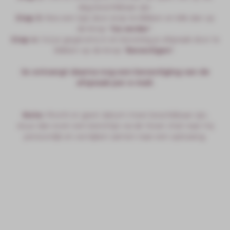
dag beschikbaar zijn.
Stap 3:
Kies een tijd, door erop te klikken en klik dan op
de knop “
Ga verder
“.
Stap 4:
Vul je gegevens in en bevestig je afspraak door te
klikken op de knop “
Bevestigen
“.
Je ontvangt daarna nog een bevestiging van de
afspraak per e-mail.
Note:
Mocht er geen datum meer beschikbaar zijn,
stuur dan even een berichtje via de Voxer chat naar mij
persoonlijk en we kijken samen naar een oplossing.