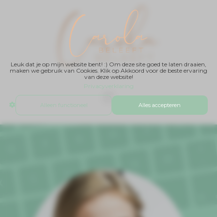
Leuk dat je op mijn website bent! :) Om deze site goed te laten draaien,
maken we gebruik van Cookies. Klik op Akkoord voor de beste ervaring
van deze website!
Privacyverklaring
Alleen functioneel
Alles accepteren