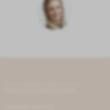
©
2026
Carola Beleeft | is onderdeel van To-Cie
Algemene Voorwaarden & Privacybeleid
Veel gestelde vragen (FAQ)