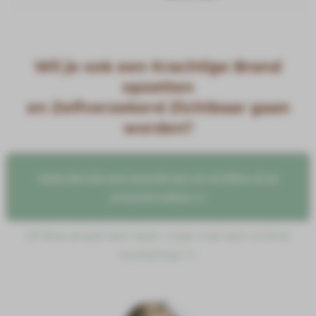
Wil je ook een Krachtige Brand
opzetten
en Zelfverzekerd Zichtbaar gaan
worden?
Vraag dan hier een gesprek aan om te kijken of wij
je kunnen helpen >>
Of doe alvast een keer mee met een online
workshop >>